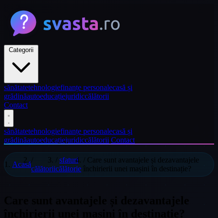
Categorii
sănătate
tehnologie
finanțe personale
casă și
grădină
auto
educație
juridic
călătorii
Contact
sănătate
tehnologie
finanțe personale
casă și
grădină
auto
educație
juridic
călătorii
Contact
/
/
sfaturi
/
Care sunt avantajele și dezavantajele
Acasă
călătorii
călătorie
închirierii unei mașini în destinație?
Care sunt avantajele și dezavantajele
închirierii unei mașini în destinație?