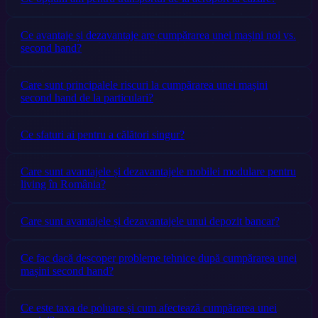
Ce avantaje și dezavantaje are cumpărarea unei mașini noi vs.
second hand?
Care sunt principalele riscuri la cumpărarea unei mașini
second hand de la particulari?
Ce sfaturi ai pentru a călători singur?
Care sunt avantajele și dezavantajele mobilei modulare pentru
living în România?
Care sunt avantajele și dezavantajele unui depozit bancar?
Ce fac dacă descoper probleme tehnice după cumpărarea unei
mașini second hand?
Ce este taxa de poluare și cum afectează cumpărarea unei