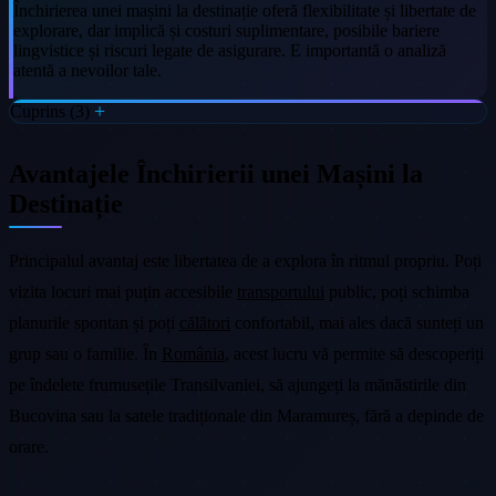
Închirierea unei mașini la destinație oferă flexibilitate și libertate de
explorare, dar implică și costuri suplimentare, posibile bariere
lingvistice și riscuri legate de asigurare. E importantă o analiză
atentă a nevoilor tale.
Cuprins (3)
Avantajele Închirierii unei Mașini la
Destinație
Principalul avantaj este libertatea de a explora în ritmul propriu. Poți
vizita locuri mai puțin accesibile
transportului
public, poți schimba
planurile spontan și poți
călători
confortabil, mai ales dacă sunteți un
grup sau o familie. În
România
, acest lucru vă permite să descoperiți
pe îndelete frumusețile Transilvaniei, să ajungeți la mănăstirile din
Bucovina sau la satele tradiționale din Maramureș, fără a depinde de
orare.