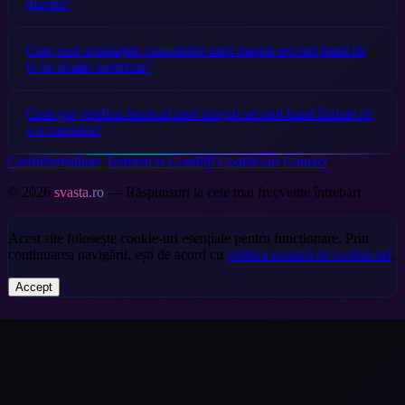
mașini?
Care sunt avantajele cumpărării unei mașini second hand de
la un dealer autorizat?
Cum pot verifica istoricul unei mașini second hand înainte de
a o cumpăra?
Confidențialitate
Termeni și Condiții
Cookie-uri
Contact
© 2026
svasta.ro
— Răspunsuri la cele mai frecvente întrebări
Acest site folosește cookie-uri esențiale pentru funcționare. Prin
continuarea navigării, ești de acord cu
politica noastră de cookie-uri
.
Accept