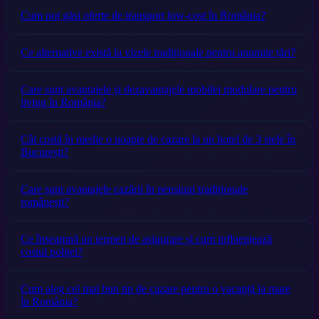
Cum pot găsi oferte de transport low-cost în România?
Ce alternative există la vizele tradiționale pentru anumite țări?
Care sunt avantajele și dezavantajele mobilei modulare pentru
living în România?
Cât costă în medie o noapte de cazare la un hotel de 3 stele în
București?
Care sunt avantajele cazării în pensiuni tradiționale
românești?
Ce înseamnă un termen de asigurare și cum influențează
costul poliței?
Cum aleg cel mai bun tip de cazare pentru o vacanță la mare
în România?