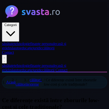
Categorii
sănătate
tehnologie
finanțe personale
casă și
grădină
auto
educație
juridic
călătorii
Contact
sănătate
tehnologie
finanțe personale
casă și
grădină
auto
educație
juridic
călătorii
Contact
/
/
călătorii
/
Ce diferențe există între zborurile
Acasă
călătorii
externe
low-cost și cele tradiționale?
Ce diferențe există între zborurile low-
cost și cele tradiționale?