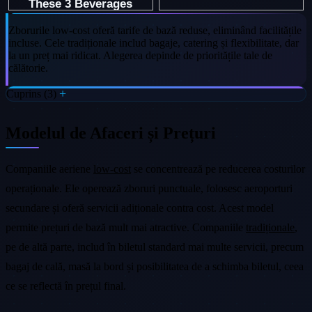
Zborurile low-cost oferă tarife de bază reduse, eliminând facilitățile
incluse. Cele tradiționale includ bagaje, catering și flexibilitate, dar
la un preț mai ridicat. Alegerea depinde de prioritățile tale de
călătorie.
Cuprins (3)
Modelul de Afaceri și Prețuri
Companiile aeriene
low-cost
se concentrează pe reducerea costurilor
operaționale. Ele operează zboruri punctuale, folosesc aeroporturi
secundare și oferă servicii adiționale contra cost. Acest model
permite prețuri de bază mult mai atractive. Companiile
tradiționale
,
pe de altă parte, includ în biletul standard mai multe servicii, precum
bagaj de cală, masă la bord și posibilitatea de a schimba biletul, ceea
ce se reflectă în prețul final.