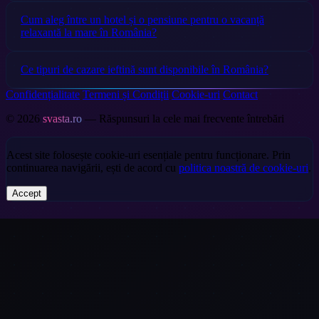
Cum aleg între un hotel și o pensiune pentru o vacanță
relaxantă la mare în România?
Ce tipuri de cazare ieftină sunt disponibile în România?
Confidențialitate
Termeni și Condiții
Cookie-uri
Contact
© 2026
svasta.ro
— Răspunsuri la cele mai frecvente întrebări
Acest site folosește cookie-uri esențiale pentru funcționare. Prin
continuarea navigării, ești de acord cu
politica noastră de cookie-uri
.
Accept