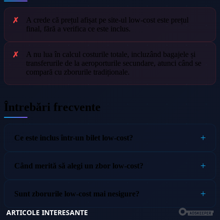
A crede că prețul afișat pe site-ul low-cost este prețul
final, fără a verifica ce este inclus.
A nu lua în calcul costurile totale, incluzând bagajele și
transferurile de la aeroporturile secundare, atunci când se
compară cu zborurile tradiționale.
Întrebări frecvente
Ce este inclus într-un bilet low-cost?
Când merită să alegi un zbor low-cost?
Sunt zborurile low-cost mai nesigure?