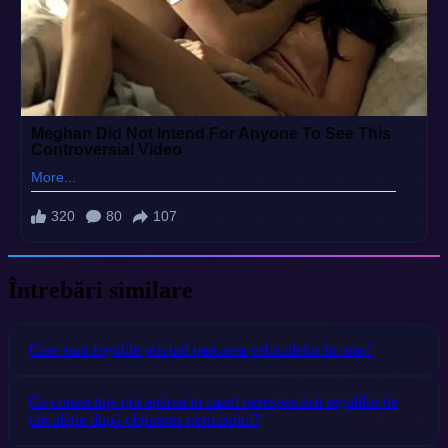
Întrebări similare
Care sunt regulile privind parcarea vehiculelor în oraș?
Ce consecințe pot apărea în cazul nerespectării regulilor de
circulație după obținerea permisului?