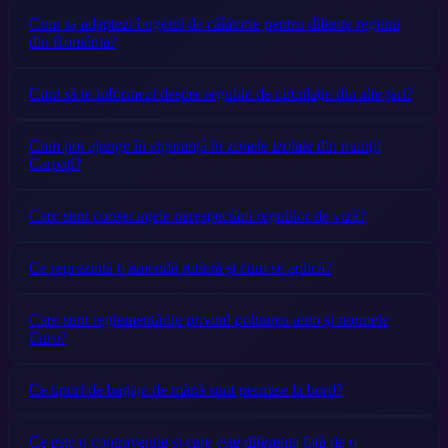
Cum să adaptezi bugetul de călătorie pentru diferite regiuni
din România?
Cum să te informezi despre regulile de circulație din alte țări?
Cum pot ajunge în siguranță în zonele izolate din munții
Carpați?
Care sunt consecințele nerespectării regulilor de viză?
Ce reprezintă o amendă rutieră și cum se aplică?
Care sunt reglementările privind poluarea auto și normele
Euro?
Ce tipuri de bagaje de mână sunt permise la bord?
Ce este o contravenție și care este diferența față de o