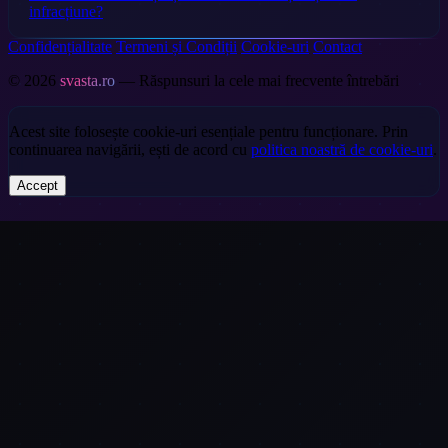
infracțiune?
Confidențialitate
Termeni și Condiții
Cookie-uri
Contact
© 2026
svasta.ro
— Răspunsuri la cele mai frecvente întrebări
Acest site folosește cookie-uri esențiale pentru funcționare. Prin
continuarea navigării, ești de acord cu
politica noastră de cookie-uri
.
Accept