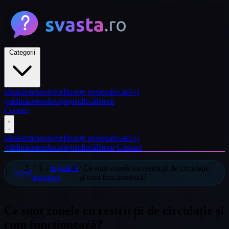
Categorii
sănătate
tehnologie
finanțe personale
casă și
grădină
auto
educație
juridic
călătorii
Contact
sănătate
tehnologie
finanțe personale
casă și
grădină
auto
educație
juridic
călătorii
Contact
/
/
legislație
/
Ce sunt zonele cu restricții de circulație
Acasă
auto
auto
și cum funcționează?
Ce sunt zonele cu restricții de circulație și
cum funcționează?