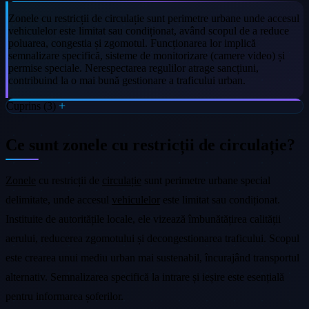
Zonele cu restricții de circulație sunt perimetre urbane unde accesul
vehiculelor este limitat sau condiționat, având scopul de a reduce
poluarea, congestia și zgomotul. Funcționarea lor implică
semnalizare specifică, sisteme de monitorizare (camere video) și
permise speciale. Nerespectarea regulilor atrage sancțiuni,
contribuind la o mai bună gestionare a traficului urban.
Cuprins (3)
Ce sunt zonele cu restricții de circulație?
Zonele
cu restricții de
circulație
sunt perimetre urbane special
delimitate, unde accesul
vehiculelor
este limitat sau condiționat.
Instituite de autoritățile locale, ele vizează îmbunătățirea calității
aerului, reducerea zgomotului și decongestionarea traficului. Scopul
este crearea unui mediu urban mai sustenabil, încurajând transportul
alternativ. Semnalizarea specifică la intrare și ieșire este esențială
pentru informarea șoferilor.