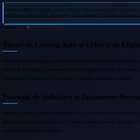
Pentru a obține finanțare pentru leasing auto, contactează companii sp
verificarea eligibilității, depunerea documentelor financiare și istoricul
Cuprins (3)
Tipuri de Leasing Auto și Criterii de Eligib
Finanțarea pentru
leasing
auto se împarte în principal în leasing financ
reziduală. Leasingul operațional este mai degrabă o chirie pe termen lun
persoanelor juridice sau PFA-urilor, o vechime minimă a activității.
Procesul de Solicitare și Documente Neces
Primul pas este alegerea vehiculului dorit și solicitarea unei oferte de 
declarații fiscale), extras de cont și, pentru firme, actele de înființar
contractului și plata avansului.