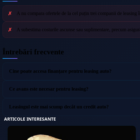
A nu compara ofertele de la cel puțin trei companii de leasing î
A subestima costurile ascunse sau suplimentare, precum asigurăr
Întrebări frecvente
Cine poate accesa finanțare pentru leasing auto?
Ce avans este necesar pentru leasing?
Leasingul este mai scump decât un credit auto?