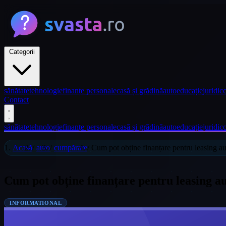
Categorii
sănătate
tehnologie
finanțe personale
casă și grădină
auto
educație
juridic
c
Contact
sănătate
tehnologie
finanțe personale
casă și grădină
auto
educație
juridic
c
Acasă
/
auto
/
cumpărare
/
Cum pot obține finanțare pentru leasing a
Cum pot obține finanțare pentru leasing a
INFORMATIONAL