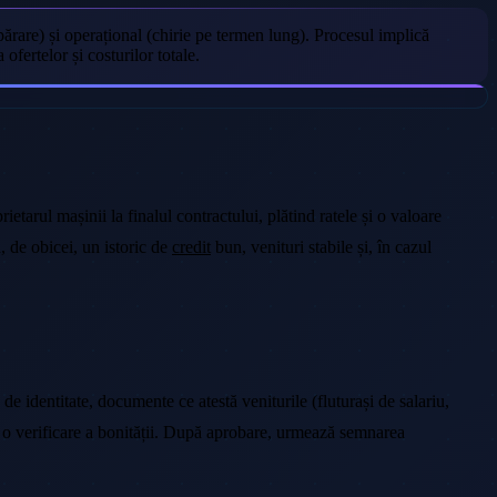
ărare) și operațional (chirie pe termen lung). Procesul implică
ofertelor și costurilor totale.
ietarul mașinii la finalul contractului, plătind ratele și o valoare
, de obicei, un istoric de
credit
bun, venituri stabile și, în cazul
de identitate, documente ce atestă veniturile (fluturași de salariu,
tua o verificare a bonității. După aprobare, urmează semnarea