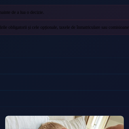
nainte de a lua o decizie.
ile obligatorii și cele opționale, taxele de înmatriculare sau comisioane