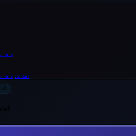
ălătorii
ălătorii
Contact
uto?
uto?