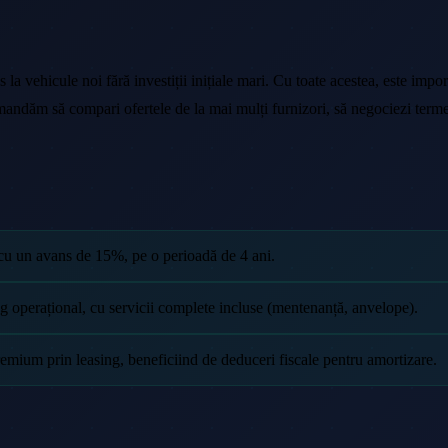
la vehicule noi fără investiții inițiale mari. Cu toate acestea, este import
ăm să compari ofertele de la mai mulți furnizori, să negociezi termenii c
 cu un avans de 15%, pe o perioadă de 4 ani.
ng operațional, cu servicii complete incluse (mentenanță, anvelope).
emium prin leasing, beneficiind de deduceri fiscale pentru amortizare.