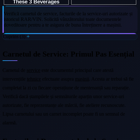
Verifică carnetul de service, facturile de la service-uri autorizate și
istoricul RAR/VIN. Solicită vânzătorului toate documentele
doveditoare pentru a te asigura de buna întreținere a mașinii.
Cuprins (3)
Carnetul de Service: Primul Pas Esențial
Carnetul de
service
este documentul principal care atestă
intervențiile
tehnice
efectuate asupra
mașinii
. Acesta ar trebui să fie
completat la zi cu fiecare operațiune de mentenanță sau reparație.
Verifică dacă ștampilele și semnăturile aparțin unor service-uri
autorizate, fie reprezentanțe ale mărcii, fie ateliere recunoscute.
Lipsa carnetului sau un carnet incomplet poate fi un semnal de
alarmă.