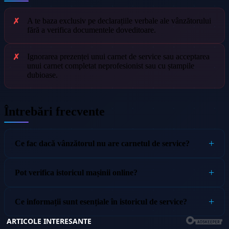
A te baza exclusiv pe declarațiile verbale ale vânzătorului
fără a verifica documentele doveditoare.
Ignorarea prezenței unui carnet de service sau acceptarea
unui carnet completat neprofesionist sau cu ștampile
dubioase.
Întrebări frecvente
Ce fac dacă vânzătorul nu are carnetul de service?
Pot verifica istoricul mașinii online?
Ce informații sunt esențiale în istoricul de service?