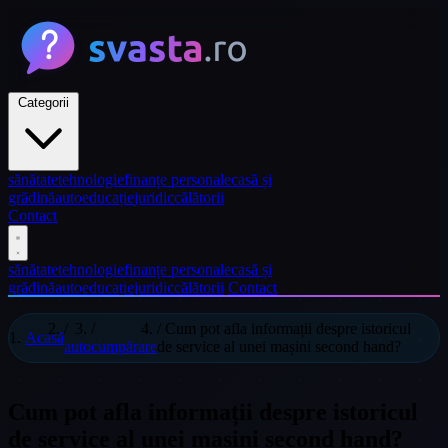
Categorii
sănătate
tehnologie
finanțe personale
casă și
grădină
auto
educație
juridic
călătorii
Contact
sănătate
tehnologie
finanțe personale
casă și
grădină
auto
educație
juridic
călătorii
Contact
/
/
/
Cum pot afla informații despre istoricul
Acasă
auto
cumpărare
de service al unei mașini second hand?
Cum pot afla informații despre istoricul
de service al unei mașini second hand?