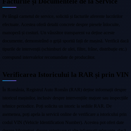
Facturile și Documentele de la Service
Pe lângă carnetul de service, solicită și facturile aferente lucrărilor
efectuate. Acestea oferă detalii concrete despre piesele înlocuite,
manoperă și costuri. Un vânzător transparent va deține aceste
documente, demonstrând o grijă sporită față de mașină. Verifică dacă
tipurile de intervenții (schimburi de ulei, filtre, frâne, distribuție etc.)
corespund intervalelor recomandate de producător.
Verificarea Istoricului la RAR și prin VIN
În România, Registrul Auto Român (RAR) deține informații despre
istoricul mașinilor, inclusiv despre intervențiile majore sau inspecțiile
tehnice periodice. Poți solicita un istoric la sediile RAR. De
asemenea, poți apela la servicii online de verificare a istoricului prin
codul VIN (Vehicle Identification Number). Acestea pot oferi date
despre kilometraj, daune anterioare și alte informații relevante, dacă