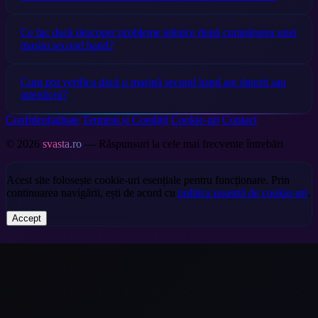
Ce fac dacă descoper probleme tehnice după cumpărarea unei
mașini second hand?
Cum pot verifica dacă o mașină second hand are datorii sau
interdicții?
Confidențialitate
Termeni și Condiții
Cookie-uri
Contact
© 2026
svasta.ro
— Răspunsuri la cele mai frecvente întrebări
Acest site folosește cookie-uri esențiale pentru funcționare. Prin
continuarea navigării, ești de acord cu
politica noastră de cookie-uri
.
Accept