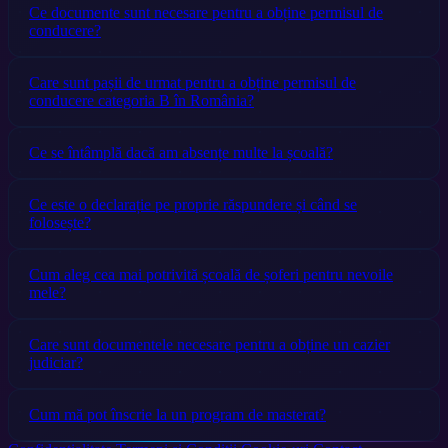
Ce documente sunt necesare pentru a obține permisul de
conducere?
Care sunt pașii de urmat pentru a obține permisul de
conducere categoria B în România?
Ce se întâmplă dacă am absențe multe la școală?
Ce este o declarație pe proprie răspundere și când se
folosește?
Cum aleg cea mai potrivită școală de șoferi pentru nevoile
mele?
Care sunt documentele necesare pentru a obține un cazier
judiciar?
Cum mă pot înscrie la un program de masterat?