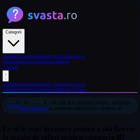
Categorii
sănătate
tehnologie
finanțe personale
casă și
grădină
auto
educație
juridic
călătorii
Contact
sănătate
tehnologie
finanțe personale
casă și
grădină
auto
educație
juridic
călătorii
Contact
/
/
/
Ce acte sunt necesare pentru a mă înscrie
Acasă
auto
conducere
la școala de șoferi pentru categoria B?
Ce acte sunt necesare pentru a mă înscrie
la școala de șoferi pentru categoria B?