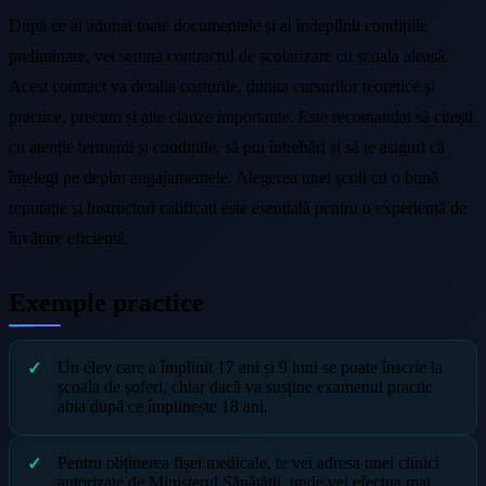
După ce ai adunat toate documentele și ai îndeplinit condițiile
preliminare, vei semna contractul de școlarizare cu școala aleasă.
Acest contract va detalia costurile, durata cursurilor teoretice și
practice, precum și alte clauze importante. Este recomandat să citești
cu atenție termenii și condițiile, să pui întrebări și să te asiguri că
înțelegi pe deplin angajamentele. Alegerea unei școli cu o bună
reputație și instructori calificați este esențială pentru o experiență de
învățare eficientă.
Exemple practice
Un elev care a împlinit 17 ani și 9 luni se poate înscrie la
școala de șoferi, chiar dacă va susține examenul practic
abia după ce împlinește 18 ani.
Pentru obținerea fișei medicale, te vei adresa unei clinici
autorizate de Ministerul Sănătății, unde vei efectua mai