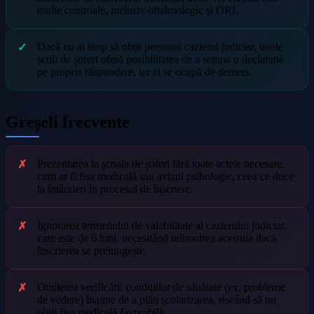
multe controale, inclusiv oftalmologic și ORL.
Dacă nu ai timp să obții personal cazierul judiciar, unele
școli de șoferi oferă posibilitatea de a semna o declarație
pe proprie răspundere, iar ei se ocupă de demers.
Greșeli frecvente
Prezentarea la școala de șoferi fără toate actele necesare,
cum ar fi fișa medicală sau avizul psihologic, ceea ce duce
la întârzieri în procesul de înscriere.
Ignorarea termenului de valabilitate al cazierului judiciar,
care este de 6 luni, necesitând reînnoirea acestuia dacă
înscrierea se prelungește.
Omiterea verificării condițiilor de sănătate (ex: probleme
de vedere) înainte de a plăti școlarizarea, riscând să nu
obții fișa medicală favorabilă.