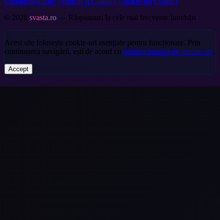
Confidențialitate
Termeni și Condiții
Cookie-uri
Contact
© 2026
svasta.ro
— Răspunsuri la cele mai frecvente întrebări
Acest site folosește cookie-uri esențiale pentru funcționare. Prin
continuarea navigării, ești de acord cu
politica noastră de cookie-uri
.
Accept