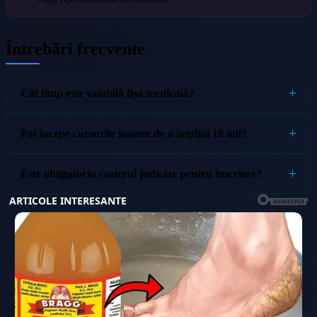
Întrebări frecvente
Cât timp este valabilă fișa medicală?
Pot începe cursurile înainte de a împlini 18 ani?
Este obligatoriu cazierul judiciar pentru înscriere?