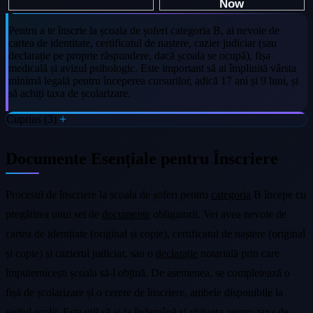
Pentru a te înscrie la școala de șoferi categoria B, ai nevoie de
cartea de identitate, certificatul de naștere, cazier judiciar (sau
declarație pe proprie răspundere, dacă școala se ocupă), fișa
medicală și avizul psihologic. Este important să ai împlinită vârsta
minimă legală pentru începerea cursurilor, adică 17 ani și 9 luni, și
să achiți taxa de școlarizare.
Cuprins (3)
Documente Esențiale pentru Înscriere
Procesul de înscriere la școala de șoferi pentru
categoria
B începe cu
pregătirea unui set de
documente
obligatorii. Vei avea nevoie de
cartea de identitate (original și copie), certificatul de naștere (original
și copie) și cazierul judiciar, sau o
declarație
notarială prin care
împuternicești școala să-l obțină. De asemenea, se completează o
fișă de școlarizare și o cerere de înscriere, ambele disponibile la
sediul școlii. Este util să ai la îndemână și chitanța pentru taxa de